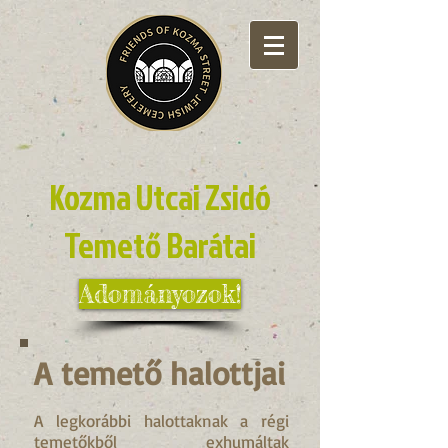
Kozma Utcai Zsidó
Temető Barátai
Adományozok!
A temető halottjai
A legkorábbi halottaknak a régi
temetőkből exhumáltak