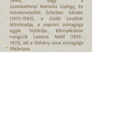
1944)
, vagy a
szombathelyi Horovitz György, és
mindenekelőtt Scheiber Sándor
(1913-1985)
, a Zsidó Levéltár
létrehozója, a soproni zsinagóga
egyik feltárója. Környékükön
nyugszik Lazarus Adolf
(1855-
1925)
, aki a Dohány utcai zsinagóga
főkántora