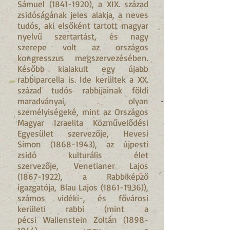
Sámuel
(1841-1920)
, a XIX. század
zsidóságának jeles alakja, a neves
tudós, aki elsőként tartott magyar
nyelvű szertartást, és nagy
szerepe volt az országos
kongresszus megszervezésében.
Később kialakult egy újabb
rabbiparcella is. Ide kerültek a XX.
század tudós rabbijainak földi
maradványai, olyan
személyiségeké, mint az Országos
Magyar Izraelita Közművelődési
Egyesület szervezője, Hevesi
Simon
(1868-1943)
, az újpesti
zsidó kulturális élet
szervezője, Venetianer Lajos
(1867-1922)
, a Rabbiképző
igazgatója, Blau Lajos (1861-1936)),
számos vidéki-, és fővárosi
kerületi rabbi (mint a
pécsi Wallenstein Zoltán
(1898-