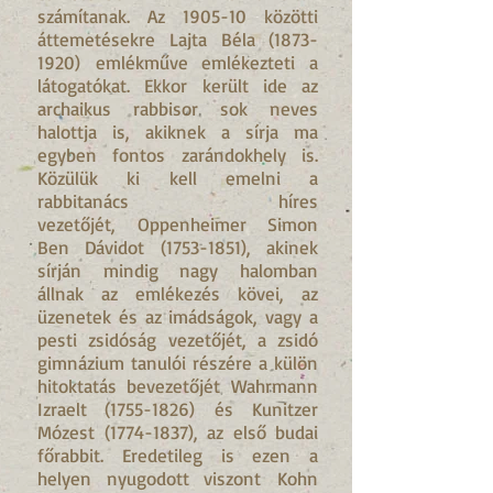
számítanak. Az 1905-10 közötti
áttemetésekre Lajta Béla
(1873-
1920)
emlékműve emlékezteti a
látogatókat. Ekkor került ide az
archaikus rabbisor sok neves
halottja is, akiknek a sírja ma
egyben fontos zarándokhely is.
Közülük ki kell emelni a
rabbitanács híres
vezetőjét, Oppenheimer Simon
Ben Dávidot
(1753-1851)
, akinek
sírján mindig nagy halomban
állnak az emlékezés kövei, az
üzenetek és az imádságok, vagy a
pesti zsidóság vezetőjét, a zsidó
gimnázium tanulói részére a külön
hitoktatás bevezetőjét Wahrmann
Izraelt
(1755-1826)
és Kunitzer
Mózest
(1774-1837)
, az első budai
főrabbit. Eredetileg is ezen a
helyen nyugodott viszont Kohn